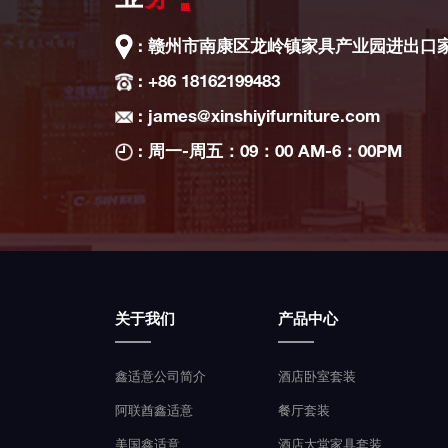
: 赣州市南康区龙岭镇家具产业园进出口
: +86 18162199483
: james@xinshiyifurniture.com
: 周一-周五：09：00 AM-6：00PM
关于我们
产品中心
鑫适意公司简介
酒店卧室套装
阿联酋鑫适意
餐厅套装
美国鑫适意
酒店大堂家具套装